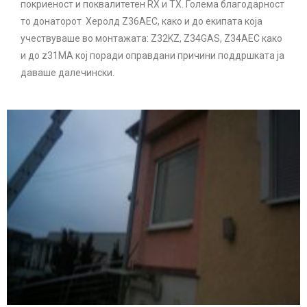
покриеност и поквалитетен RX и TX. Голема благодарност
то донаторот Херолд Z36AEC, како и до екипата која
учествуваше во монтажата: Z32KZ, Z34GAS, Z34AEC како
и до z31MA кој поради оправдани причини поддршката ја
даваше далечински.