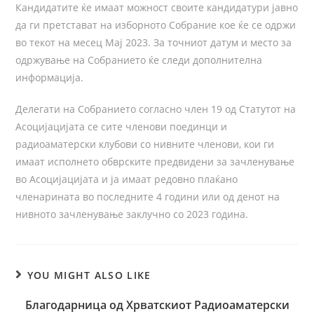
Кандидатите ќе имаат можност своите кандидатури јавно
да ги претстават на изборното Собрание кое ќе се одржи
во текот на месец Мај 2023. За точниот датум и место за
одржување на Собранието ќе следи дополнителна
информација.
Делегати на Собранието согласно член 19 од Статутот на
Асоцијацијата се сите членови поединци и
радиоаматерски клубови со нивните членови, кои ги
имаат исполнето обврските предвидени за зачленување
во Асоцијацијата и ја имаат редовно плаќано
членарината во последните 4 години или од денот на
нивното зачленување заклучно со 2023 година.
YOU MIGHT ALSO LIKE
Благодарница од Хрватскиот Радиоаматерски