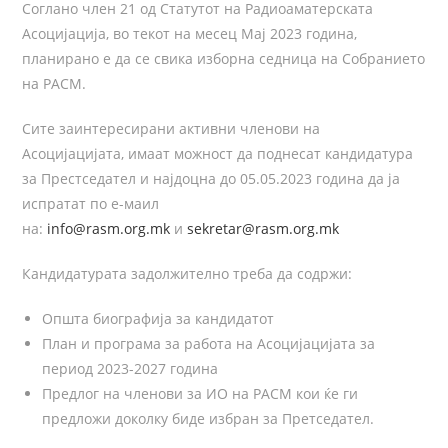
Соглано член 21 од Статутот на Радиоаматерската
Асоцијација, во текот на месец Мај 2023 година,
планирано е да се свика изборна седница на Собранието
на РАСМ.
Сите заинтересирани активни членови на
Асоцијацијата, имаат можност да поднесат кандидатура
за Престседател и најдоцна до 05.05.2023 година да ја
испратат по е-маил
на:
info@rasm.org.mk
и
sekretar@rasm.org.mk
Кандидатурата задолжително треба да содржи:
Општа биографија за кандидатот
План и програма за работа на Асоцијацијата за
период 2023-2027 година
Предлог на членови за ИО на РАСМ кои ќе ги
предложи доколку биде избран за Претседател.