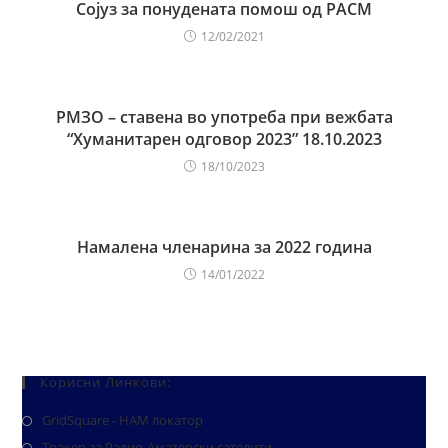
Сојуз за понудената помош од РАСМ
12/02/2021
РМЗО – ставена во употреба при вежбата
“Хуманитарен одговор 2023” 18.10.2023
18/10/2023
Намалена членарина за 2022 година
14/01/2022
Корисни Линкови:
GridSquare - HAM локатор
Тракер за Радио-Аматерски сателити