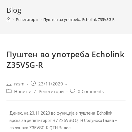
Blog
>
Репетитори
>
Пуштен во употреба Echolink Z35VSG-R
Пуштен во употреба Echolink
Z35VSG-R
rasm
23/11/2020
Новини
/
Репетитори
0 Comments
Денес, на 23.11.2020 во функција е пуштена Echolink
врска за репетиторот R7 Z35VSG QTH Солунска Глава –
со ознака Z35VSG-R QTH Велес.