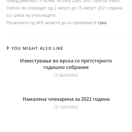
повод јубилејот FT8DMC Activity Days 2021 Special Event
Station во периодот од 2 Август до 15 Август 2021 година.
Со среќа на учесниците
Решението од АЕК можете да го превземете
тука
YOU MIGHT ALSO LIKE
Известување во врска со претстојното
годишно собрание
08/05/2023
Намалена членарина за 2022 година
14/01/2022