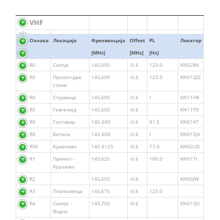
VHF
Ознака
Локација
Фреквенција
Offset
PL
Локатор
[MHz]
[MHz]
[Hz]
R0
Скопје
145,600
-0.6
123.0
KN02RA
R0
Прилеп-две
145,600
-0.6
123.0
KN01QD
стени
R0
Струмица
145,600
-0.6
/
KN11HK
R0
Гевгелија
145,600
-0.6
KN11FD
R0
Гостивар
145.600
-0.6
91.5
KN01KT
R0
Битола
145.600
-0.6
/
KN01QA
RX0
Куманово
145.6125
-0.6
77.0
KN02UD
R1
Прилеп -
145,625
-0.6
100.0
KN01TI
Крушево
R2
145,650
-0.6
KN00JW
R3
Плачковица
145,675
-0.6
123.0
R4
Скопје -
145,700
-0.6
KN01QX
Водно