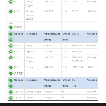
RU3
Скопје -
438.725
-7.6
123.0
KN01QX
Водно
RU5
Тетово -
434,725
-1.6
123.0
KN02KA
Попова
Шапка
DMR
Ознака
Локација
Фреквенција
Offset
Call ID
Локатор
[MHz]
[MHz]
RU0
Скопје
438.650
-7.6
HAM: 294
KN02RА
RU0
Струмица
434.600
-1.6
HAM: 294
RU3
Скопје -
438.725
-7.6
HAM:294
KN01QX
Водно
RMZO:112
RU2
Охрид
434.650
-1.6
HAM: 294
KN01jc
APRS
Ознака
Локација
Фреквенција
Offset
PL
Локатор
[MHz]
[MHz]
[Hz]
Z35NET
Скопје-Водно
144,800
0
KN01QX
Z32EA
Скопје
144,800
0
KN02QA