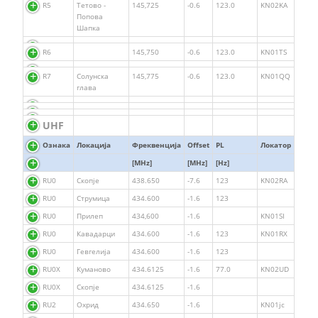
R5
Тетово -
145,725
-0.6
123.0
KN02KA
Попова
Шапка
R6
145,750
-0.6
123.0
KN01TS
R7
Солунска
145,775
-0.6
123.0
KN01QQ
глава
UHF
Ознака
Локација
Фреквенција
Offset
PL
Локатор
[MHz]
[MHz]
[Hz]
RU0
Скопје
438.650
-7.6
123
KN02RА
RU0
Струмица
434.600
-1.6
123
RU0
Прилеп
434,600
-1.6
KN01SI
RU0
Кавадарци
434.600
-1.6
123
KN01RX
RU0
Гевгелија
434.600
-1.6
123
RU0Х
Куманово
434.6125
-1.6
77.0
KN02UD
RU0Х
Скопје
434.6125
-1.6
RU2
Охрид
434.650
-1.6
KN01jc