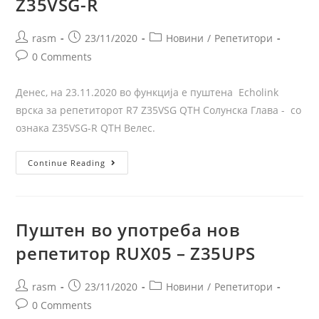
Z35VSG-R
rasm
23/11/2020
Новини
/
Репетитори
0 Comments
Денес, на 23.11.2020 во функција е пуштена Echolink
врска за репетиторот R7 Z35VSG QTH Солунска Глава - со
ознака Z35VSG-R QTH Велес.
Continue Reading
Пуштен во употреба нов
репетитор RUX05 – Z35UPS
rasm
23/11/2020
Новини
/
Репетитори
0 Comments