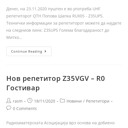
Денес, на 23.11.2020 пуштен е во употреба UHF
репетиторот QTH Попова Шапка RUX05 - Z35UPS.
Технички информации за репетиторот можете да најдете
на следниов линк: Z35UPS Голема благодараност до
Митко…
Continue Reading
Нов репетитор Z35VGV – R0
Гостивар
rasm
18/11/2020
Новини
/
Репетитори
0 Comments
Радиоаматерската Асоцијација врз основа на добиено