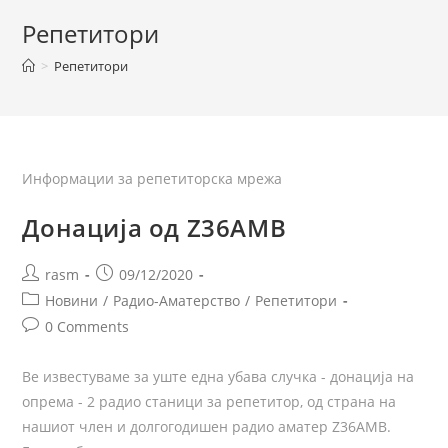
Репетитори
>
Репетитори
Информации за репетиторска мрежа
Донација од Z36AMB
rasm
09/12/2020
Новини
/
Радио-Аматерство
/
Репетитори
0 Comments
Ве известуваме за уште една убава случка - донација на
опрема - 2 радио станици за репетитор, од страна на
нашиот член и долгогодишен радио аматер Z36AMB.