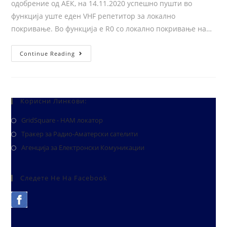
одобрение од АЕК, на 14.11.2020 успешно пушти во
функција уште еден VHF репетитор за локално
покривање. Во функција е R0 со локално покривање на…
Continue Reading
Корисни Линкови:
GridSquare - HAM локатор
Тракер за Радио-Аматерски сателити
Агенција за Електронски Комуникации
Следете Не На Facebook