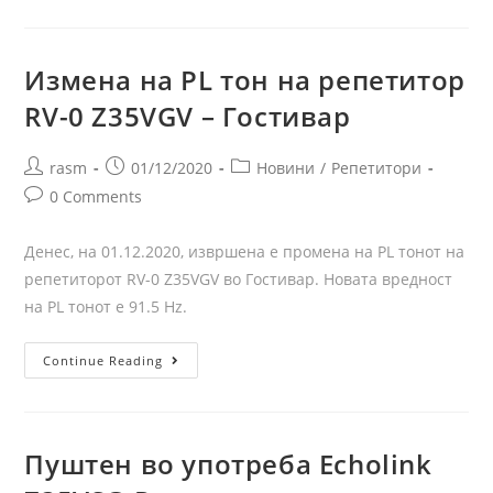
Измена на PL тон на репетитор
RV-0 Z35VGV – Гостивар
rasm
01/12/2020
Новини
/
Репетитори
0 Comments
Денес, на 01.12.2020, извршена е промена на PL тонот на
репетиторот RV-0 Z35VGV во Гостивар. Новата вредност
на PL тонот е 91.5 Hz.
Continue Reading
Пуштен во употреба Echolink