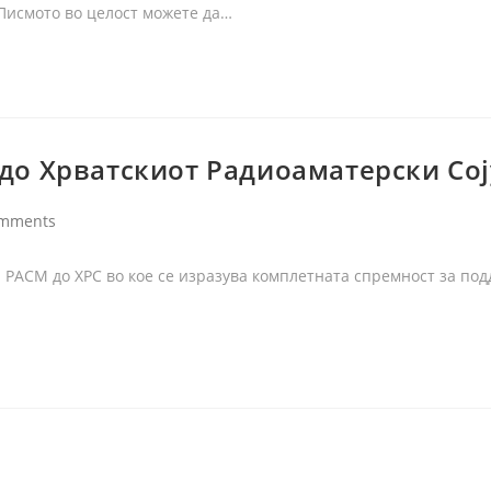
 Писмото во целост можете да…
до Хрватскиот Радиоаматерски Сој
omments
а РАСМ до ХРС во кое се изразува комплетната спремност за по