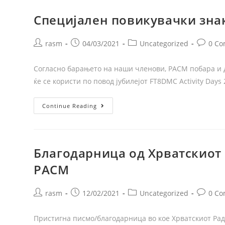
Специјален повикувачки зна
rasm
04/03/2021
Uncategorized
0 C
Согласно барањето на наши членови, РАСМ побара и 
ќе се користи по повод јубилејот FT8DMC Activity Days
Continue Reading
Благодарница од Хрватскиот
РАСМ
rasm
12/02/2021
Uncategorized
0 C
Пристигна писмо/благодарница во кое Хрватскиот Рад