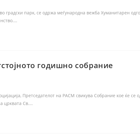
је во градски парк, се одржа меѓународна вежба Хуманитарен одг
анство.…
тстојното годишно собрание
оцијација, Претседателот на РАСМ свикува Собрание кое ќе се 
на црквата Св.…