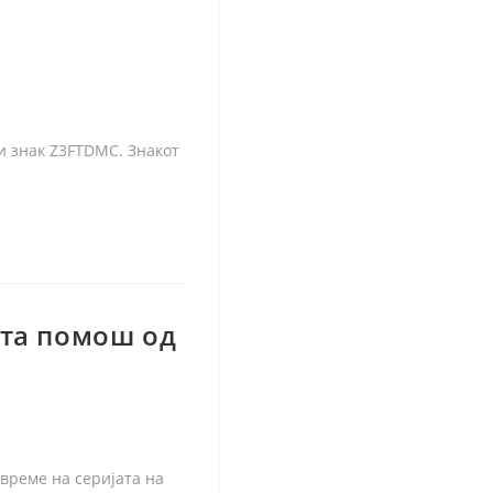
и знак Z3FTDMC. Знакот
ата помош од
време на серијата на