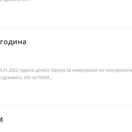
 година
.01.2022 година, донесе Одлука за намалување на членарината
 во државата, ИО на РАСМ…
М