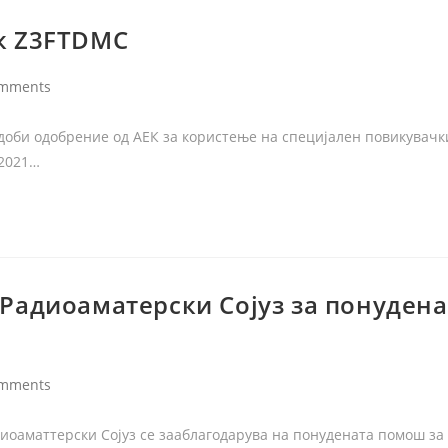
к Z3FTDMC
omments
доби одобрение од АЕК за користење на специјален повикувачк
 2021…
 Радиоаматерски Сојуз за понуден
omments
иоаматтерски Сојуз се зааблагодарува на понудената помош за 