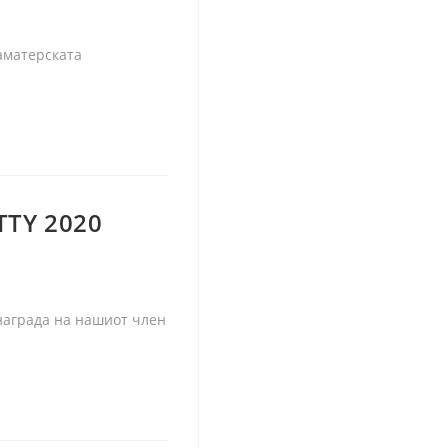
аматерската
TTY 2020
 награда на нашиот член