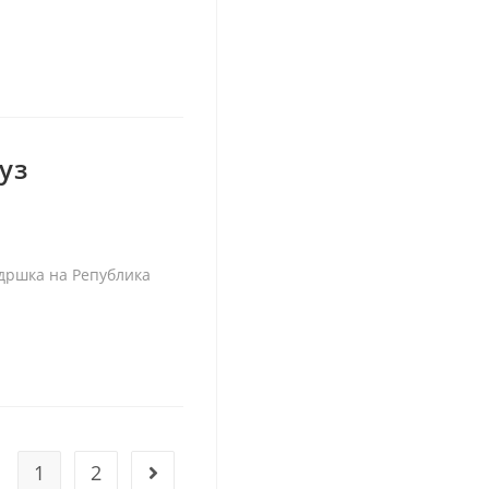
уз
ддршка на Република
1
2