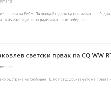
omments
и членови на РАСМ, По повод 2 години од постоењето на Радио
а 16.05.2021 година на радиоаматерски собир во…
аковлев светски првак na CQ WW R
omments
вено од страна на Слободна ТВ, по повод добивањето на првата