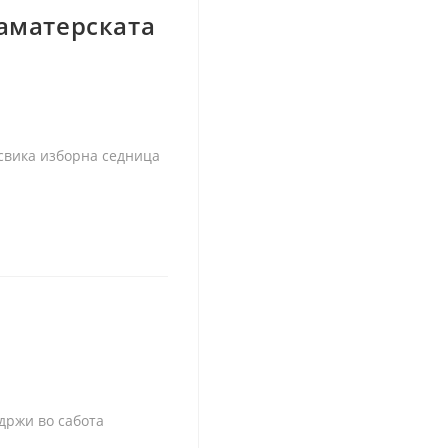
оаматерската
 свика изборна седница
одржи во сабота