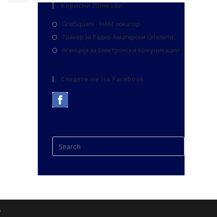
Корисни Линкови:
GridSquare - HAM локатор
Тракер за Радио-Аматерски сателити
Агенција за Електронски Комуникации
Следете Не На Facebook
А