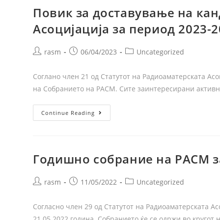
Повик за доставување на кан
Асоцијација за период 2023-
rasm
06/04/2023
Uncategorized
Соглано член 21 од Статутот на Радиоаматерската Асо
на Собранието на РАСМ. Сите заинтересирани актив
Continue Reading
Годишно собрание на РАСМ з
rasm
11/05/2022
Uncategorized
Согласно член 29 од Статутот на Радиоаматерската Ас
21.05.2022 година. Собранието ќе се одржи во кругот 