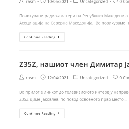
rasm
10/05/2021
Uncategorized
0 C
Почитувани радио-аматери на Република Македонија 
Асоцијација на Северна Македонија, Ве повикуваме н
Continue Reading
Z35Z, нашиот член Димитар Ј
rasm
12/04/2021
Uncategorized
0 C
Во прилог е линкот до телевизиското интервју напра
Z35Z Диме Јаковлев, по повод освоеното прво место…
Continue Reading