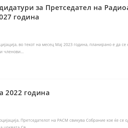
дидатури за Претседател на Ради
2027 година
цијација, во текот на месец Мај 2023 година, планирано е да се
ни членови…
а 2022 година
оцијација, Претседателот на РАСМ свикува Собрание кое ќе се 
на црквата Св.…