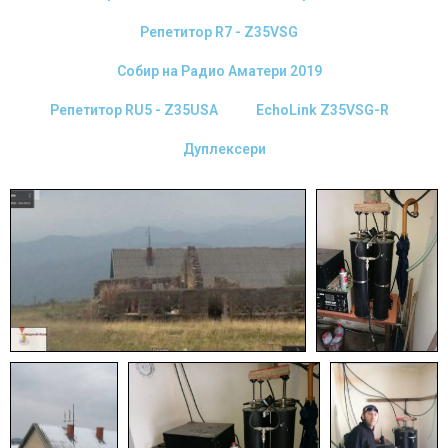
Репетитор R7 - Z35VSG
Собир на Радио Аматери 2019
Репетитор RU5 - Z35USA
EchoLink Z35VSG-R
Дуплексери