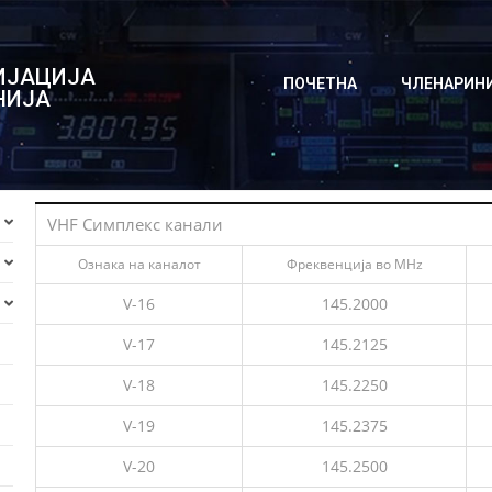
ИЈАЦИЈА
ПОЧЕТНА
ЧЛЕНАРИН
НИЈА
VHF Симплекс канали
Ознака на каналот
Фреквенција во MHz
V-16
145.2000
V-17
145.2125
V-18
145.2250
V-19
145.2375
V-20
145.2500