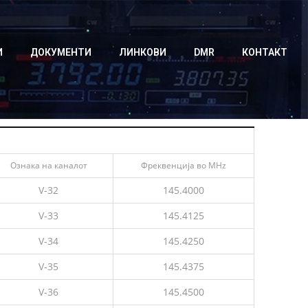
И
ДОКУМЕНТИ
ЛИНКОВИ
DMR
КОНТАКТ
Ознака на каналот
Фреквенција во MHz
V-32
145.4000
V-33
145.4125
V-34
145.4250
V-35
145.4375
V-36
145.4500